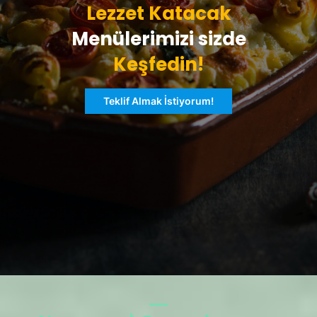
Lezzet Katacak
Menülerimizi sizde
Keşfedin!
Teklif Almak İstiyorum!