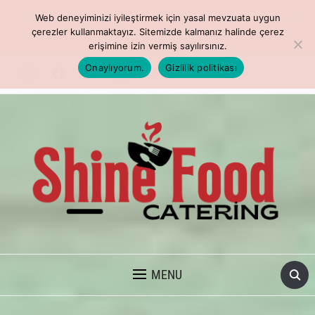
Kaliteli ve leziz menüler indirimde! Detaylı
Web deneyiminizi iyileştirmek için yasal mevzuata uygun
bilgi için bize ulaşın.
çerezler kullanmaktayız. Sitemizde kalmanız halinde çerez
erişimine izin vermiş sayılırsınız.
Onaylıyorum.
Gizlilik politikası
TOPLU YEMEK VE İSTANBUL CATERING
MENU