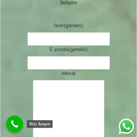
İletişim
İsim
(gerekli)
E-posta
(gerekli)
Mesaj
Bizi Arayın