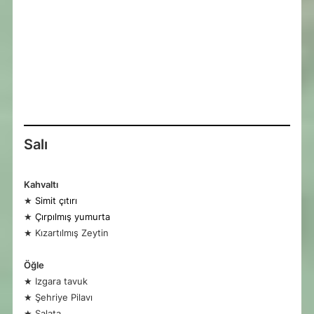
Salı
Kahvaltı
★
Simit çıtırı
★
Çırpılmış yumurta
★ Kızartılmış Zeytin
Öğle
★ Izgara tavuk
★ Şehriye Pilavı
★ Salata