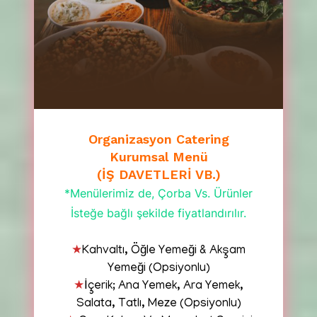
Organizasyon Catering
Kurumsal Menü
(İŞ DAVETLERİ VB.)
*Menülerimiz de, Çorba Vs. Ürünler
İsteğe bağlı şekilde fiyatlandırılır.
★
Kahvaltı, Öğle Yemeği & Akşam
Yemeği (Opsiyonlu)
★
İçerik; Ana Yemek, Ara Yemek,
Salata, Tatlı, Meze (Opsiyonlu)