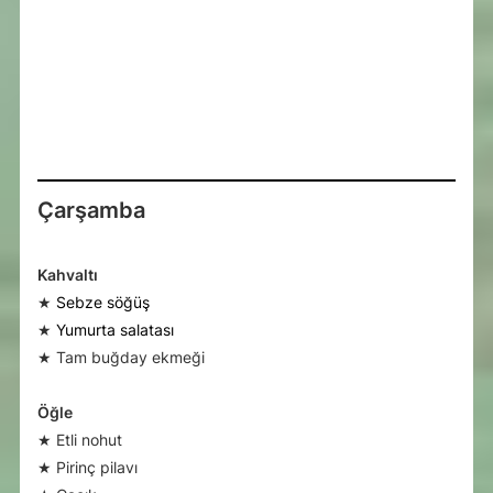
Çarşamba
Kahvaltı
★
Sebze söğüş
★
Yumurta salatası
★ Tam buğday ekmeği
Öğle
★ Etli nohut
★ Pirinç pilavı