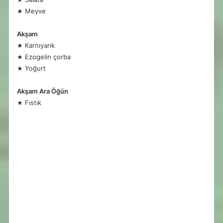
★ Meyve
Akşam
★ Karnıyarık
★ Ezogelin çorba
★ Yoğurt
Akşam Ara Öğün
★ Fıstık