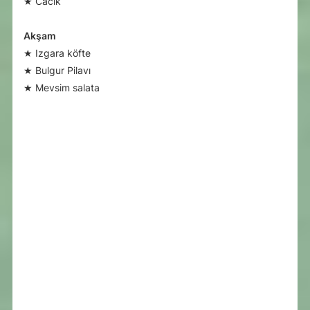
★ Cacık
Akşam
★ Izgara köfte
★ Bulgur Pilavı
★ Mevsim salata