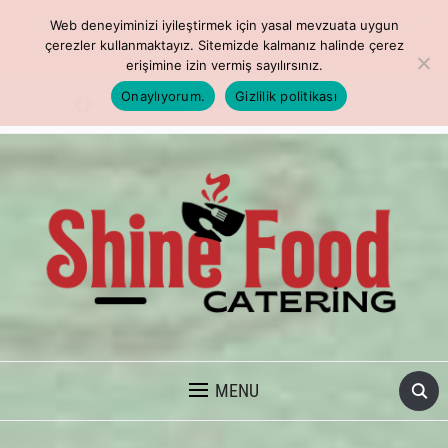
Kaliteli ve leziz menüler indirimde! Detaylı
Web deneyiminizi iyileştirmek için yasal mevzuata uygun
bilgi için bize ulaşın.
çerezler kullanmaktayız. Sitemizde kalmanız halinde çerez
erişimine izin vermiş sayılırsınız.
Onaylıyorum.
Gizlilik politikası
TOPLU YEMEK VE İSTANBUL CATERING
MENU