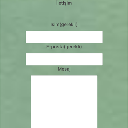
İletişim
İsim
(gerekli)
E-posta
(gerekli)
Mesaj