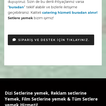
duyuyoruz. Sizin de bu denli ihtiyaçlarınız varsa
“
buradan
” teklif alabilir ve bizlerle iletişime
geçebilirsiniz. Kaliteli
catering hizmeti buradan alınır!
Setlere yemek
bizim işimiz!
SIPARIŞ VE DESTEK IÇIN TIKLAYINIZ.
Dizi Setlerine yemek, Reklam setlerine
Yemek, Film Setlerine yemek & Tüm Setlere
yemek Hizmeti!