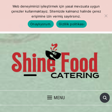
Kaliteli ve leziz menüler indirimde! Detaylı
Web deneyiminizi iyileştirmek için yasal mevzuata uygun
bilgi için bize ulaşın.
çerezler kullanmaktayız. Sitemizde kalmanız halinde çerez
erişimine izin vermiş sayılırsınız.
Onaylıyorum.
Gizlilik politikası
TOPLU YEMEK VE İSTANBUL CATERING
MENU