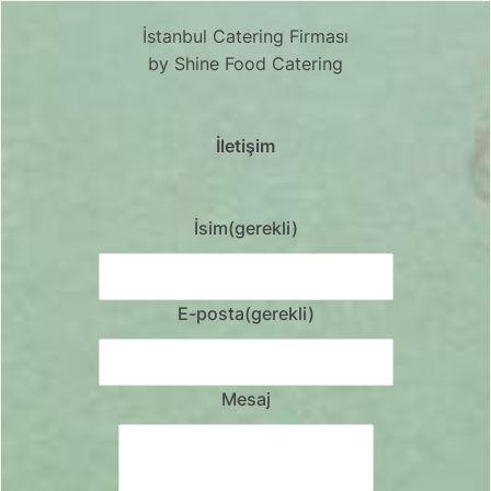
İstanbul Catering Firması
by Shine Food Catering
İletişim
İsim
(gerekli)
E-posta
(gerekli)
Mesaj